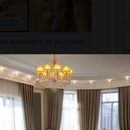
лать фото понравившихся штор и фото
рать лучшее решение для вашего
тличить по трем признакам: