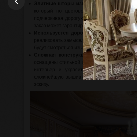
Элитные шторы изготавливаются только 
который по цветовой гамме и дизайну 
подчеркивая дорогую, элитную обстановку. 
заказ может гарантировать их эксклюзивност
Используется дорогая ткань премиум-к
реализовать замысел дизайнера. Поскольку 
будут смотреться изысканно и дорого.
Сложная конструкция, дополненная уни
оснащены стильной шторной фурнитурой, ч
интерьер и украсить любое помещение.
сложнейшую вышивку, а где-то даже панно
эскизу.