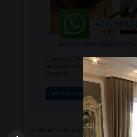
С помощью WhatsApp вы сможете прис
своих окон, а дизайнер поможет подоб
интерьера!
НАЧАТЬ ЧАТ С ДИЗАЙНЕРОМ!
От обычного текстиля элитные шторы можно о