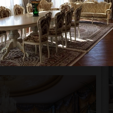
на заказ.
Очень сложно найти готовый текстиль,
органично впишется в оформление помещения,
Кроме того, только изготовление элитных штор на
ь!
ласса.
Именно это дает возможность полностью
шторы из дешевой ткани, как ни крути, никогда не
кальной атрибутикой.
Элитные шторы всегда
то позволяет им гармонично вписываться в любой
 Также на таких шторах часто можно увидеть
 и принты, изготавливаемые по индивидуальному