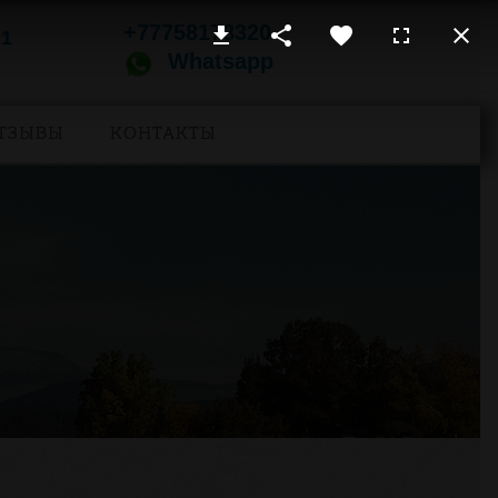
+77758178320
 1
Whatsapp
ТЗЫВЫ
КОНТАКТЫ