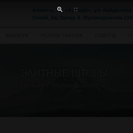
Алматы, ТЦ «Армада», ул. Кабдолова
Семей, БЦ Орлеу, К. Мухамедханова 23А
ЖАЛЮЗИ
УСЛУГИ САЛОНА
СОВЕТЫ
О
ЭЛИТНЫЕ ШТОРЫ
Главная
Элитные шторы...