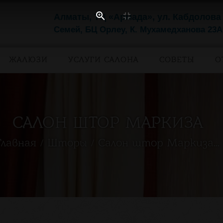
Алматы, ТЦ «Армада», ул. Кабдолова
Семей, БЦ Орлеу, К. Мухамедханова 23А
ЖАЛЮЗИ
УСЛУГИ САЛОНА
СОВЕТЫ
О
САЛОН ШТОР МАРКИЗА
Главная
Шторы
Салон штор Маркиза...