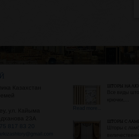
Й
ШТОРЫ НА ЛЮВ
лика Казахстан
Все виды што
Семей
крючки,…
Read more...
еу, ул. Кайыма
дханова 23А
ШТОРЫ С ЛАМБ
75 817 83 20
Шторы с ламб
rkizashtory@gmail.com
величествен