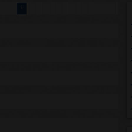
2
3
4
5
6
Вперед
1