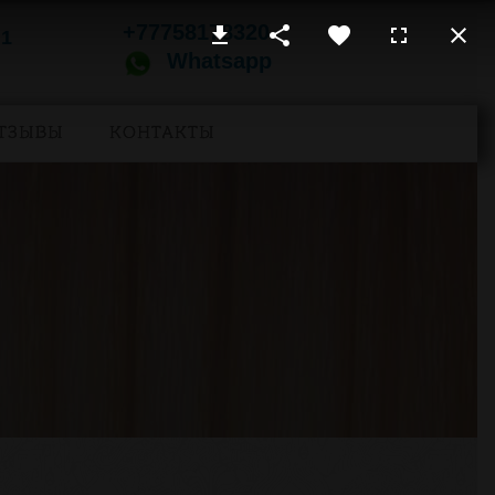
+77758178320
 1
Whatsapp
ТЗЫВЫ
КОНТАКТЫ