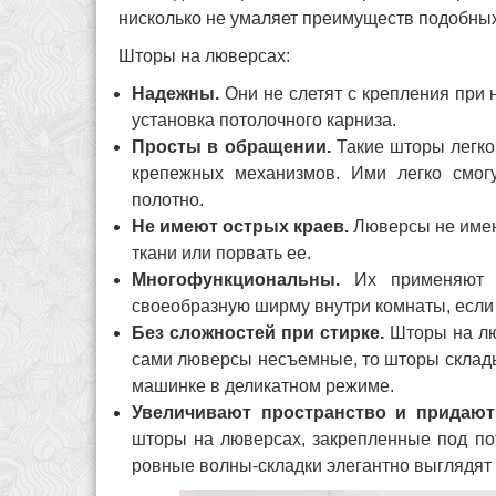
нисколько не умаляет преимуществ подобны
Шторы на люверсах:
Надежны.
Они не слетят с крепления при 
установка потолочного карниза.
Просты в обращении.
Такие шторы легко
крепежных механизмов. Ими легко смогу
полотно.
Не имеют острых краев.
Люверсы не имею
ткани или порвать ее.
Многофункциональны.
Их применяют н
своеобразную ширму внутри комнаты, если 
Без сложностей при стирке.
Шторы на люв
сами люверсы несъемные, то шторы склады
машинке в деликатном режиме.
Увеличивают пространство и придают 
шторы на люверсах, закрепленные под по
ровные волны-складки элегантно выглядят