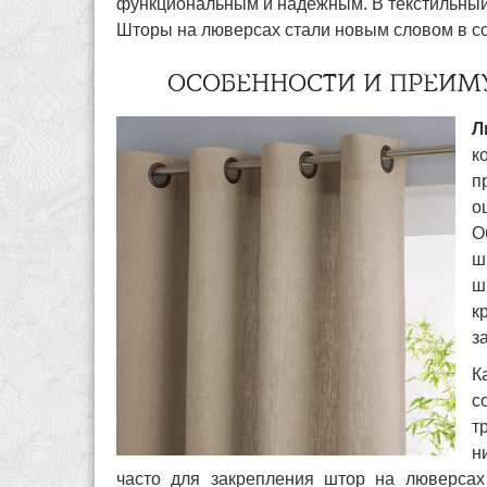
функциональным и надежным. В текстильный
Шторы на люверсах стали новым словом в 
ОСОБЕННОСТИ И ПРЕИМ
Л
к
п
о
О
ш
ш
к
з
К
с
т
н
часто для закрепления штор на люверсах