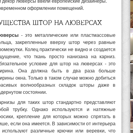
 декор люверсы ввели европейские дизайнеры.
современном оформлении помещений.
УЩЕСТВА ШТОР НА ЛЮВЕРСАХ
юверсы
- это металлические или пластмассовые
ольца, закрепленные вверху штор через равные
ромежутки. Колец практически не видно и создается
щущение, что ткань просто нанизана на карниз.
бязательное условие для штор на люверсах - это
ирина. Она должна быть в два раза больше
ирины окна. Только в таком случае можно добиться
расивых волнообразных складок шторы даже в
адернутом состоянии.
арнизы для таких штор стандартно представляют
обой трубку. Однако используются и натяжные
росики, крепление для которых можно спрятать в
ише, если она имеется. В зависимости от интерьера
 используют различные крючки или веревки, что