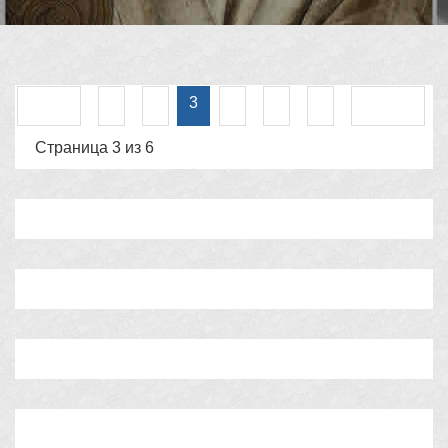
Назад
1
2
4
5
6
Вперед
3
Страница 3 из 6