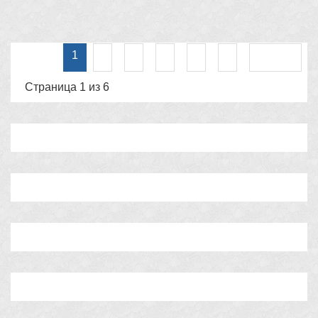
2
3
4
5
6
Вперед
1
Страница 1 из 6