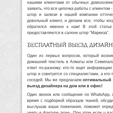
нашими клиентами от обычных домохозяек
заявить, что вся цепочка работы с клиентом 
штор и залюзи в нашей компании отточе
довольный клиент, и делаем все, чтобы ког
обратился именно к нам! В этой статье
предоставляются в салоне штор "Маркиза".
БЕСПЛАТНЫЙ ВЫЕЗД ДИЗАЙН
Один из первых вопросов, который возни
домашний текстиль в Алматы или Семипал
ответ по-разному: кто-то ищет информацию
штор и советуется со специалистами, а кто-
соседей. Мы же предлагаем
оптимальный 
выезд дизайнера на дом или в офис!
Один звонок или сообщение по WhatsApp, 
время с подборкой образцов тканей, обсуд
выслушав ваши пожелания, поможет опред
цвету и фактуре ткань. При этом
если у ва