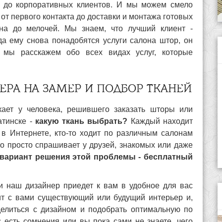
 до корпоративных клиентов. И мы можем смело
- от первого контакта до доставки и монтажа готовых
на до мелочей. Мы знаем, что лучший клиент -
да ему снова понадобятся услуги салона штор, он
 мы расскажем обо всех видах услуг, которые
ЕРА НА ЗАМЕР И ПОДБОР ТКАНЕЙ
кает у человека, решившего заказать шторы или
атинске -
какую ткань выбрать?
Каждый находит
 в Интернете, кто-то ходит по различным салонам
то просто спрашивает у друзей, знакомых или даже
вариант решения этой проблемы - бесплатный
и наш дизайнер приедет к вам в удобное для вас
ит с вами существующий или будущий интерьер и,
елиться с дизайном и подобрать оптимальную по
с есть сомнения или вы пока сами не знаете, чего