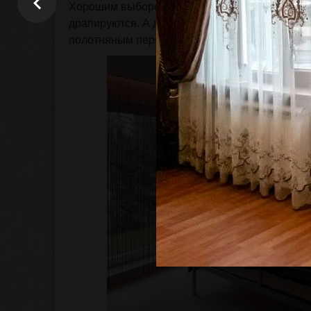
Хорошим выбором станут шторы из синтетичес
драпируются. А для поклонников стиля эко п
полотняным переплетением волокон – тюль, ба