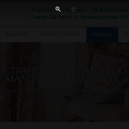
Алматы, ТЦ «Армада», ул. Кабдолова
Семей, БЦ Орлеу, К. Мухамедханова 23А
ЖАЛЮЗИ
УСЛУГИ САЛОНА
СОВЕТЫ
О
РОСТРАНСТВО С ПОМОЩЬЮ 
МАЛЕНЬКОЙ КВАРТИРЫ.
лавная
Советы
Как увеличить простр..