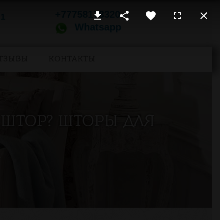
+77758178320
 1
Whatsapp
ТЗЫВЫ
КОНТАКТЫ
ШТОР? ШТОРЫ ДЛЯ
.