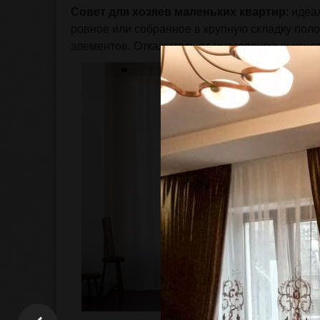
Совет для хозяев маленьких квартир
: иде
ровное или собранное в крупную складку поло
элементов. Откажитесь от многоярусных конст