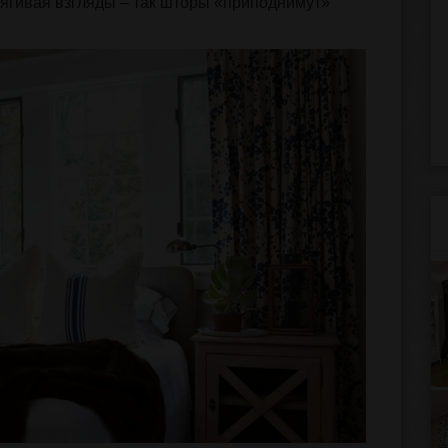
ягивая взгляды – так шторы «приподнимут»