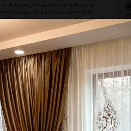
альный фасон штор для маленькой квартиры –
тно без подхватов и других декоративных
рукций в пользу легких, воздушных драпировок.