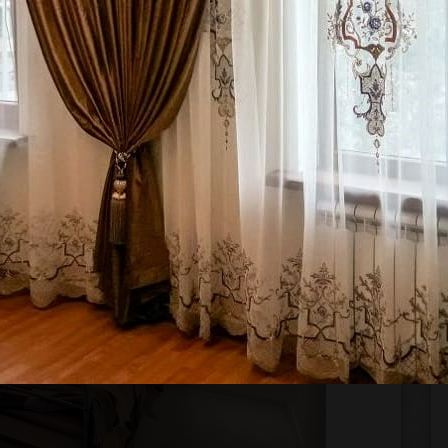
ких тканей, которые не мнутся и хорошо
одойдут шторы из хлопчатобумажной материи с
тист, кисея.