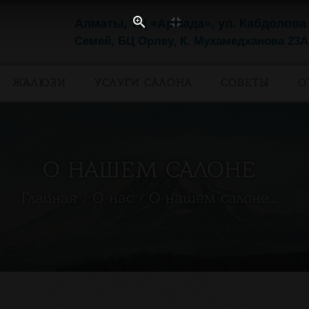
Алматы, ТЦ «Армада», ул. Кабдолова
Семей, БЦ Орлеу, К. Мухамедханова 23А
ЖАЛЮЗИ
УСЛУГИ САЛОНА
СОВЕТЫ
О
О НАШЕМ САЛОНЕ
Главная
О нас
О нашем салоне...