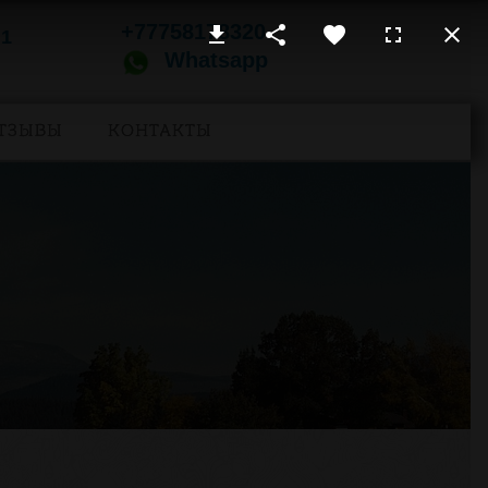
+77758178320
 1
Whatsapp
ТЗЫВЫ
КОНТАКТЫ